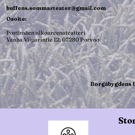
buffens.sommarteater@gmail.com
Osoite:
Postimäen ulkoareenateatteri
Vanha Viipurintie 12, 07280 Porvoo
Borgåbygdens U
Stor