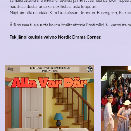
samaistuttavia tilanteita, yllätyksiä ja hersyvää naurua. BUF lupaa 
nauttia aidosta farssikarusellista alusta loppuun.
Näyttämöllä nähdään Kim Gustafsson, Jennifer Rosengren, Patricia
Älä missaa tilaisuutta kokea kesäteatteria Postimäellä - varmista p
Tekijänoikeuksia valvoo Nordic Drama Corner.