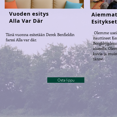
Vuoden e
sitys
Aiemma
Alla Var Där
Esitykse
Olemme useid
Tänä vuonna esitetään Derek Benfieldin
nauttineet Kes
farssi Alla var där.
Borgåbygden
alueella. Ol
kuvia ja muis
tänne.
Osta lippu