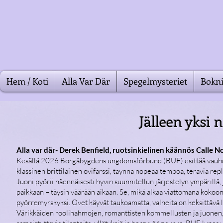
Hem / Koti
Alla Var Där
Spegelmysteriet
Bokni
Jälleen yksi
Alla var där- Derek Benfield, ruotsinkielinen käännös Calle N
Kesällä 2026 Borgåbygdens ungdomsförbund (BUF) esittää vauhdikk
klassinen brittiläinen ovifarssi, täynnä nopeaa tempoa, teräviä repl
Juoni pyörii näennäisesti hyvin suunnitellun järjestelyn ympärillä
paikkaan – täysin väärään aikaan. Se, mikä alkaa viattomana kokoon
pyörremyrskyksi. Ovet käyvät taukoamatta, valheita on keksittävä 
Värikkäiden roolihahmojen, romanttisten kommellusten ja juonen, jos